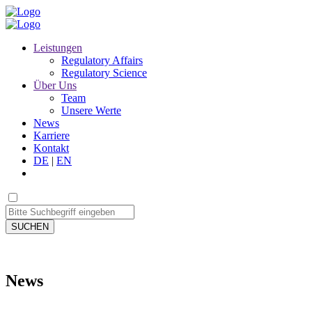
Leistungen
Regulatory Affairs
Regulatory Science
Über Uns
Team
Unsere Werte
News
Karriere
Kontakt
DE
|
EN
SUCHEN
News