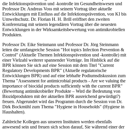
die Infektionsprävention und -kontrolle im Gesundheitswesen und
Professor Dr. Andreas Voss mit seinem Vortrag über aktuelle
Entwicklungen mit Einfluss auf die Infektionsprävention, von KI bis
Umweltschutz. Dr. Florian H. H. Brill eröffnet den zweiten
Konferenztag mit seinem legendären Vortrag über die neuesten
Entwicklungen in der Wirksamkeitsbewertung von antimikrobiellen
Produkten.
Professor Dr. Eike Steinmann und Professor Dr. Jörg Steinmann
leiten die umfangreiche Session "Hot topics Infection Prevention &
Control" (Aktuelle Themen Infektionsprävention und -kontrolle) mit
einer Vielzahl weiterer spannender Vorträge. Im Hinblick auf die
BPR können Sie sich auf eine Session mit dem Titel "Current
Regulatory Developments BPR" (Aktuelle regulatorische
Entwicklungen BPR) und auf eine lebhafte Podiumsdiskussion zum
Thema "Assessment for antimicrobial products - Are we valuing the
importance of biocidal products sufficiently with the current BPR"
(Bewertung antimikrobieller Produkte – Wird die Bedeutung von
Biozidprodukten mit der aktuellen BPR ausreichend gewürdigt?)
freuen. Abgerundet wird das Programm durch die Session von Dr.
Dirk Bockmühl zum Thema "Hygiene in Households" (Hygiene in
Haushalten).
Zahlreiche Kollegen aus unseren Instituten werden ebenfalls
anwesend sein und freuen sich schon darauf, Sie während einer der