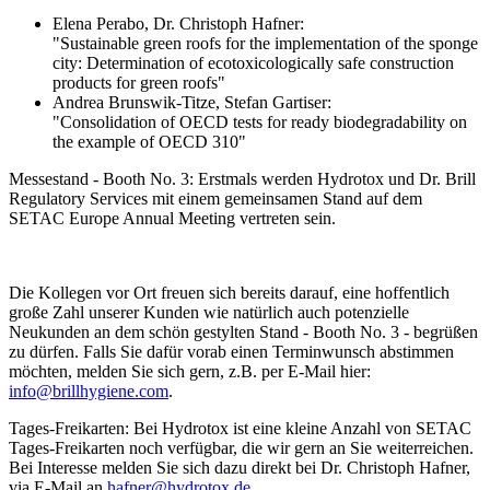
Elena Perabo, Dr. Christoph Hafner:
"Sustainable green roofs for the implementation of the sponge
city: Determination of ecotoxicologically safe construction
products for green roofs"
Andrea Brunswik-Titze, Stefan Gartiser:
"Consolidation of OECD tests for ready biodegradability on
the example of OECD 310"
Messestand - Booth No. 3: Erstmals werden Hydrotox und Dr. Brill
Regulatory Services mit einem gemeinsamen Stand auf dem
SETAC Europe Annual Meeting vertreten sein.
Die Kollegen vor Ort freuen sich bereits darauf, eine hoffentlich
große Zahl unserer Kunden wie natürlich auch potenzielle
Neukunden an dem schön gestylten Stand - Booth No. 3 - begrüßen
zu dürfen. Falls Sie dafür vorab einen Terminwunsch abstimmen
möchten, melden Sie sich gern, z.B. per E-Mail hier:
info@brillhygiene.com
.
Tages-Freikarten: Bei Hydrotox ist eine kleine Anzahl von SETAC
Tages-Freikarten noch verfügbar, die wir gern an Sie weiterreichen.
Bei Interesse melden Sie sich dazu direkt bei Dr. Christoph Hafner,
via E-Mail an
hafner@hydrotox.de
.