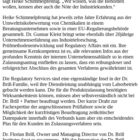
sagt Heike Schimmelpfennig. „Wir wissen, was die Behörden
wollen, kennen aber auch die Nöte der Industriekunden.“
Heike Schimmelpfennig hat jeweils zehn Jahre Erfahrung aus der
Umweltrisikobewertung von Chemikalien in einem
Beratungsunternehmen sowie in einer EU-Regulierungsbehörde
gesammelt. Dr. Gunnar Kleist bringt seine ebenfalls über 20jährige
Unternehmenserfahrung aus Industrieforschung,
Prüfmethodenentwicklung und Regulatory Affairs mit ein. Ihre
gemeinsame Kernkompetenz ist es, alle relevanten Infos aus der
profunden Kenntnis der internen Unternehmensabläufe so in einen
Zulassungsantrag einfließen zu lassen, dass ein reibungsloser und
erfolgreicher Abschluss des gesamten Verfahrens gewährleistet ist.
Die Regulatory Services sind eine eigenständige Insel in der Dr.
Brill-Familie, weil ihre Dienstleistung unabhängig vom Laborbetrieb
gebucht werden kann. Die für die Produktzulassung benötigten
Wirksamkeitstests können, müssen aber selbstverständlich nicht bei
Dr. Brill + Partner beauftragt werden. Der kurze Draht zur
Fachexpertise der angeschlossenen Prüflabore sowie die
Möglichkeit der kurzfristigen Beauftragung zeitkritischer
Datenpakete innerhalb des Verbunds kann aber ein entscheidendes
Plus für den Kunden im Zulassungsverfahren sein.
Dr. Florian Brill, Owner und Managing Director von Dr. Brill
Institutes fasst es zusammen: „Mit der Integration der Dr. Brill