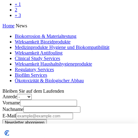
«
1
2
»
3
Home
News
Biokorrosion & Materialtestung
Wirksamkeit Biozidprodukte
Medizinprodukte Hygiene und Biokompatibilität
Wirksamkeit Antifouling
Clinical Study Services
Wirksamkeit Haushaltshygieneprodukte
Regulatory Services
Biofilm Services
Ökotoxizität & Biologischer Abbau
Bleiben Sie auf dem Laufenden
Anrede
Vorname
Nachname
E-Mail
Newsletter abonnieren
Tertiarymail