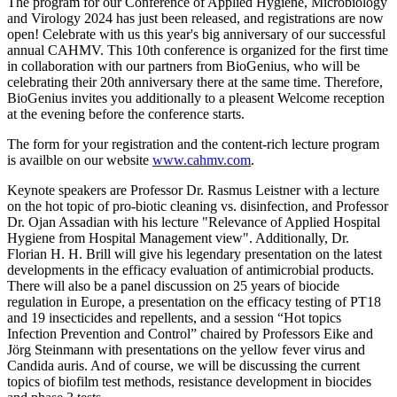
The program for our Conference of Applied Hygiene, Microbiology
and Virology 2024 has just been released, and registrations are now
open! Celebrate with us this year's big anniversary of our successful
annual CAHMV. This 10th conference is organized for the first time
in collaboration with our partners from BioGenius, who will be
celebrating their 20th anniversary there at the same time. Therefore,
BioGenius invites you additionally to a pleasent Welcome reception
at the evening before the conference starts.
The form for your registration and the content-rich lecture program
is availble on our website
www.cahmv.com
.
Keynote speakers are Professor Dr. Rasmus Leistner with a lecture
on the hot topic of pro-biotic cleaning vs. disinfection, and Professor
Dr. Ojan Assadian with his lecture "Relevance of Applied Hospital
Hygiene from Hospital Management view". Additionally, Dr.
Florian H. H. Brill will give his legendary presentation on the latest
developments in the efficacy evaluation of antimicrobial products.
There will also be a panel discussion on 25 years of biocide
regulation in Europe, a presentation on the efficacy testing of PT18
and 19 insecticides and repellents, and a session “Hot topics
Infection Prevention and Control” chaired by Professors Eike and
Jörg Steinmann with presentations on the yellow fever virus and
Candida auris. And of course, we will be discussing the current
topics of biofilm test methods, resistance development in biocides