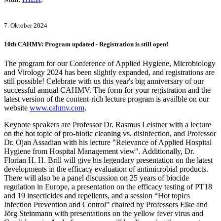
7. Oktober 2024
10th CAHMV: Program updated - Registration is still open!
The program for our Conference of Applied Hygiene, Microbiology
and Virology 2024 has been slightly expanded, and registrations are
still possible! Celebrate with us this year's big anniversary of our
successful annual CAHMV. The form for your registration and the
latest version of the content-rich lecture program is availble on our
website
www.cahmv.com
.
Keynote speakers are Professor Dr. Rasmus Leistner with a lecture
on the hot topic of pro-biotic cleaning vs. disinfection, and Professor
Dr. Ojan Assadian with his lecture "Relevance of Applied Hospital
Hygiene from Hospital Management view". Additionally, Dr.
Florian H. H. Brill will give his legendary presentation on the latest
developments in the efficacy evaluation of antimicrobial products.
There will also be a panel discussion on 25 years of biocide
regulation in Europe, a presentation on the efficacy testing of PT18
and 19 insecticides and repellents, and a session “Hot topics
Infection Prevention and Control” chaired by Professors Eike and
Jörg Steinmann with presentations on the yellow fever virus and