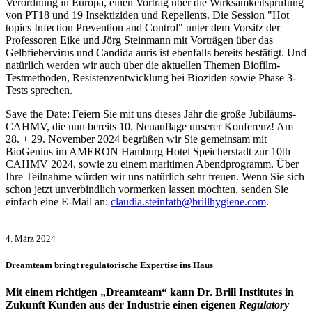
Verordnung in Europa, einen Vortrag über die Wirksamkeitsprüfung
von PT18 und 19 Insektiziden und Repellents. Die Session "Hot
topics Infection Prevention and Control" unter dem Vorsitz der
Professoren Eike und Jörg Steinmann mit Vorträgen über das
Gelbfiebervirus und Candida auris ist ebenfalls bereits bestätigt. Und
natürlich werden wir auch über die aktuellen Themen Biofilm-
Testmethoden, Resistenzentwicklung bei Bioziden sowie Phase 3-
Tests sprechen.
Save the Date: Feiern Sie mit uns dieses Jahr die große Jubiläums-
CAHMV, die nun bereits 10. Neuauflage unserer Konferenz! Am
28. + 29. November 2024 begrüßen wir Sie gemeinsam mit
BioGenius im AMERON Hamburg Hotel Speicherstadt zur 10th
CAHMV 2024, sowie zu einem maritimen Abendprogramm. Über
Ihre Teilnahme würden wir uns natürlich sehr freuen. Wenn Sie sich
schon jetzt unverbindlich vormerken lassen möchten, senden Sie
einfach eine E-Mail an:
claudia.steinfath@brillhygiene.com
.
4. März 2024
Dreamteam bringt regulatorische Expertise ins Haus
Mit einem richtigen „Dreamteam“ kann Dr. Brill Institutes in
Zukunft Kunden aus der Industrie einen eigenen
Regulatory