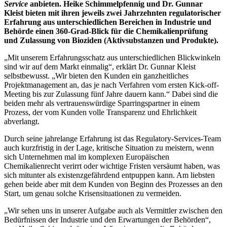
Service
anbieten. Heike Schimmelpfennig und Dr. Gunnar
Kleist bieten mit ihren jeweils zwei Jahrzehnten regulatorischer
Erfahrung aus unterschiedlichen Bereichen in Industrie und
Behörde einen 360-Grad-Blick für die Chemikalienprüfung
und Zulassung von Bioziden (Aktivsubstanzen und Produkte).
„Mit unserem Erfahrungsschatz aus unterschiedlichen Blickwinkeln
sind wir auf dem Markt einmalig“, erklärt Dr. Gunnar Kleist
selbstbewusst. „Wir bieten den Kunden ein ganzheitliches
Projektmanagement an, das je nach Verfahren vom ersten Kick-off-
Meeting bis zur Zulassung fünf Jahre dauern kann.“ Dabei sind die
beiden mehr als vertrauenswürdige Sparringspartner in einem
Prozess, der vom Kunden volle Transparenz und Ehrlichkeit
abverlangt.
Durch seine jahrelange Erfahrung ist das Regulatory-Services-Team
auch kurzfristig in der Lage, kritische Situation zu meistern, wenn
sich Unternehmen mal im komplexen Europäischen
Chemikalienrecht verirrt oder wichtige Fristen versäumt haben, was
sich mitunter als existenzgefährdend entpuppen kann. Am liebsten
gehen beide aber mit dem Kunden von Beginn des Prozesses an den
Start, um genau solche Krisensituationen zu vermeiden.
„Wir sehen uns in unserer Aufgabe auch als Vermittler zwischen den
Bedürfnissen der Industrie und den Erwartungen der Behörden“,