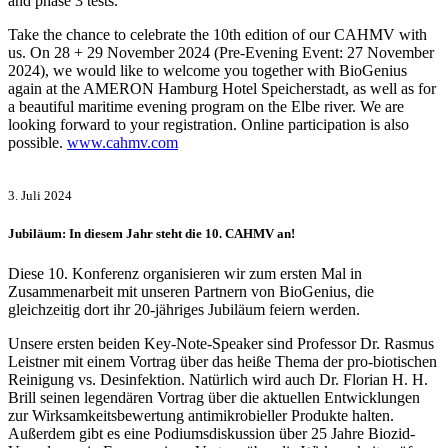
and phase 3 tests.
Take the chance to celebrate the 10th edition of our CAHMV with
us. On 28 + 29 November 2024 (Pre-Evening Event: 27 November
2024), we would like to welcome you together with BioGenius
again at the AMERON Hamburg Hotel Speicherstadt, as well as for
a beautiful maritime evening program on the Elbe river. We are
looking forward to your registration. Online participation is also
possible.
www.cahmv.com
3. Juli 2024
Jubiläum: In diesem Jahr steht die 10. CAHMV an!
Diese 10. Konferenz organisieren wir zum ersten Mal in
Zusammenarbeit mit unseren Partnern von BioGenius, die
gleichzeitig dort ihr 20-jähriges Jubiläum feiern werden.
Unsere ersten beiden Key-Note-Speaker sind Professor Dr. Rasmus
Leistner mit einem Vortrag über das heiße Thema der pro-biotischen
Reinigung vs. Desinfektion. Natürlich wird auch Dr. Florian H. H.
Brill seinen legendären Vortrag über die aktuellen Entwicklungen
zur Wirksamkeitsbewertung antimikrobieller Produkte halten.
Außerdem gibt es eine Podiumsdiskussion über 25 Jahre Biozid-