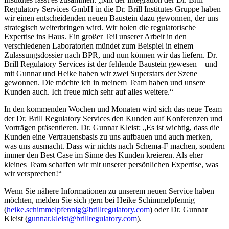
Regulatory Services GmbH in die Dr. Brill Institutes Gruppe haben
wir einen entscheidenden neuen Baustein dazu gewonnen, der uns
strategisch weiterbringen wird. Wir holen die regulatorische
Expertise ins Haus. Ein großer Teil unserer Arbeit in den
verschiedenen Laboratorien mündet zum Beispiel in einem
Zulassungsdossier nach BPR, und nun können wir das liefern. Dr.
Brill Regulatory Services ist der fehlende Baustein gewesen – und
mit Gunnar und Heike haben wir zwei Superstars der Szene
gewonnen. Die möchte ich in meinem Team haben und unsere
Kunden auch. Ich freue mich sehr auf alles weitere.“
In den kommenden Wochen und Monaten wird sich das neue Team
der Dr. Brill Regulatory Services den Kunden auf Konferenzen und
Vorträgen präsentieren. Dr. Gunnar Kleist: „Es ist wichtig, dass die
Kunden eine Vertrauensbasis zu uns aufbauen und auch merken,
was uns ausmacht. Dass wir nichts nach Schema-F machen, sondern
immer den Best Case im Sinne des Kunden kreieren. Als eher
kleines Team schaffen wir mit unserer persönlichen Expertise, was
wir versprechen!“
Wenn Sie nähere Informationen zu unserem neuen Service haben
möchten, melden Sie sich gern bei Heike Schimmelpfennig
(
heike.schimmelpfennig@brillregulatory.com
) oder Dr. Gunnar
Kleist (
gunnar.kleist@brillregulatory.com
).