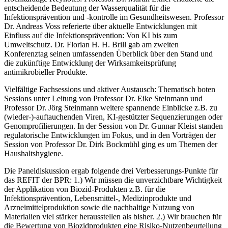
entscheidende Bedeutung der Wasserqualität für die
Infektionsprävention und -kontrolle im Gesundheitswesen. Professor
Dr. Andreas Voss referierte über aktuelle Entwicklungen mit
Einfluss auf die Infektionsprävention: Von KI bis zum
Umweltschutz. Dr. Florian H. H. Brill gab am zweiten
Konferenztag seinen umfassenden Überblick über den Stand und
die zukünftige Entwicklung der Wirksamkeitsprüfung
antimikrobieller Produkte.
Vielfältige Fachsessions und aktiver Austausch: Thematisch boten
Sessions unter Leitung von Professor Dr. Eike Steinmann und
Professor Dr. Jörg Steinmann weitere spannende Einblicke z.B. zu
(wieder-)-auftauchenden Viren, KI-gestützter Sequenzierungen oder
Genomprofilierungen. In der Session von Dr. Gunnar Kleist standen
regulatorische Entwicklungen im Fokus, und in den Vorträgen der
Session von Professor Dr. Dirk Bockmühl ging es um Themen der
Haushaltshygiene.
Die Paneldiskussion ergab folgende drei Verbesserungs-Punkte für
das REFIT der BPR: 1.) Wir müssen die unverzichtbare Wichtigkeit
der Applikation von Biozid-Produkten z.B. für die
Infektionsprävention, Lebensmittel-, Medizinprodukte und
Arzneimittelproduktion sowie die nachhaltige Nutzung von
Materialien viel stärker herausstellen als bisher. 2.) Wir brauchen für
die Bewertung von Biozidprodukten eine Risiko-Nutzenbeurteilung