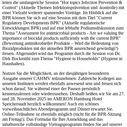
leiten die umfangreiche Session "Hot topics Infection Prevention &
Control" (Aktuelle Themen Infektionsprävention und -kontrolle) mit
einer Vielzahl weiterer spannender Vorträge. Im Hinblick auf die
BPR können Sie sich auf eine Session mit dem Titel "Current
Regulatory Developments BPR" (Aktuelle regulatorische
Entwicklungen BPR) und auf eine lebhafte Podiumsdiskussion zum
Thema "Assessment for antimicrobial products - Are we valuing the
importance of biocidal products sufficiently with the current BPR"
(Bewertung antimikrobieller Produkte – Wird die Bedeutung von
Biozidprodukten mit der aktuellen BPR ausreichend gewürdigt?)
freuen. Abgerundet wird das Programm durch die Session von Dr.
Dirk Bockmühl zum Thema "Hygiene in Households" (Hygiene in
Haushalten).
Nutzen Sie die Möglichkeit, an der diesjährigen besonderen
Ausgabe unserer CAHMV teilzunehmen: Zahlreiche Kollegen aus
unseren Instituten werden ebenfalls anwesend sein und freuen sich
schon darauf, Sie während einer der Pausen persönlich
kennenzulernen oder wiederzusehen. Deshalb heißen wir Sie am 27.
und 28. November 2025 im AMERON Hamburg Hotel
Speicherstadt herzlich willkommen! Auch ein schönes
vorweihnachtliches Abendprogramm und Dinner erwartet Sie.
Online-Teilnahme ist ebenfalls möglich (nicht für die BPR-Sitzung
am Freitag!). Das Formular für Ihre Anmeldung und das
inhaltsreiche vollständige Vortragsprogramm finden Sie auf unserer