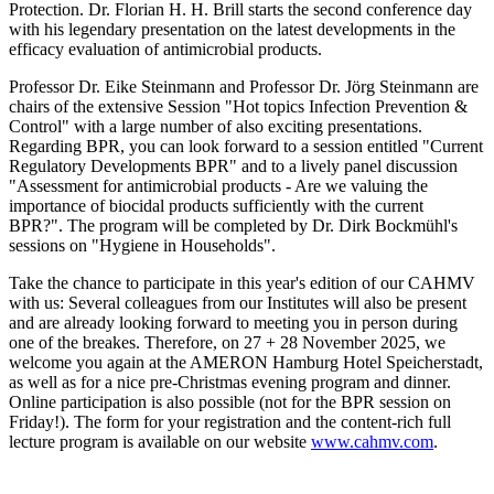
Protection. Dr. Florian H. H. Brill starts the second conference day
with his legendary presentation on the latest developments in the
efficacy evaluation of antimicrobial products.
Professor Dr. Eike Steinmann and Professor Dr. Jörg Steinmann are
chairs of the extensive Session "Hot topics Infection Prevention &
Control" with a large number of also exciting presentations.
Regarding BPR, you can look forward to a session entitled "Current
Regulatory Developments BPR" and to a lively panel discussion
"Assessment for antimicrobial products - Are we valuing the
importance of biocidal products sufficiently with the current
BPR?". The program will be completed by Dr. Dirk Bockmühl's
sessions on "Hygiene in Households".
Take the chance to participate in this year's edition of our CAHMV
with us: Several colleagues from our Institutes will also be present
and are already looking forward to meeting you in person during
one of the breakes. Therefore, on 27 + 28 November 2025, we
welcome you again at the AMERON Hamburg Hotel Speicherstadt,
as well as for a nice pre-Christmas evening program and dinner.
Online participation is also possible (not for the BPR session on
Friday!). The form for your registration and the content-rich full
lecture program is available on our website
www.cahmv.com
.