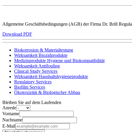
Allgemeine Geschäftsbedingungen (AGB) der Firma Dr. Brill Regul
Download PDF
Biokorrosion & Materialtestung
Wirksamkeit Biozidprodukte
Medizinprodukte Hygiene und Biokompatibilität
Wirksamkeit Antifouling
Clinical Study Services
Wirksamkeit Haushaltshygieneprodukte
Regulatory Services
Biofilm Services
Ökotoxizität & Biologischer Abbau
Bleiben Sie auf dem Laufenden
Anrede
Vorname
Nachname
E-Mail