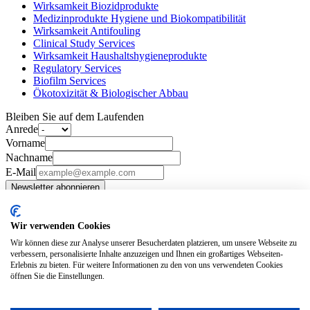
Wirksamkeit Biozidprodukte
Medizinprodukte Hygiene und Biokompatibilität
Wirksamkeit Antifouling
Clinical Study Services
Wirksamkeit Haushaltshygieneprodukte
Regulatory Services
Biofilm Services
Ökotoxizität & Biologischer Abbau
Bleiben Sie auf dem Laufenden
Anrede
Vorname
Nachname
E-Mail
Newsletter abonnieren
Tertiarymail
Unternehmen
Wir verwenden Cookies
News
Wir können diese zur Analyse unserer Besucherdaten platzieren, um unsere Webseite zu
Unsere Werte
verbessern, personalisierte Inhalte anzuzeigen und Ihnen ein großartiges Webseiten-
Karriere
Erlebnis zu bieten. Für weitere Informationen zu den von uns verwendeten Cookies
Team
öffnen Sie die Einstellungen.
Kontakt
Impressum